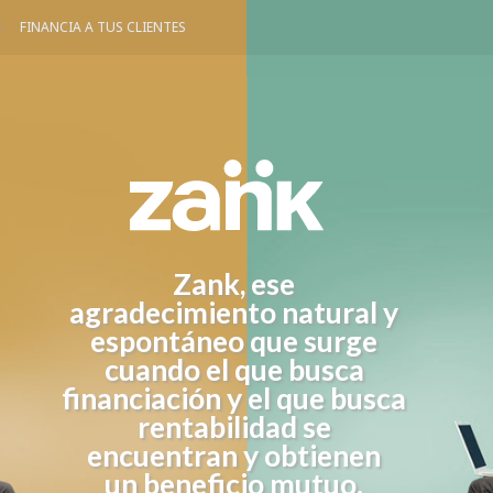
|
FINANCIA A TUS CLIENTES
Zank, ese
agradecimiento natural y
espontáneo que surge
cuando el que busca
financiación y el que busca
rentabilidad se
encuentran y obtienen
un beneficio mutuo.