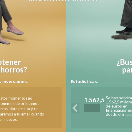
btener
¿Bus
ahorros?
pa
 inversiones:
Estadísticas:
Anterior
Se han solicit
estos momentos no
1.562,5
1.562,5 millon
ponemos de préstamos
de euros en
rtos, date de alta y te
financiacione
saremos a tu email cuando
desde el inicio
an nuevos.