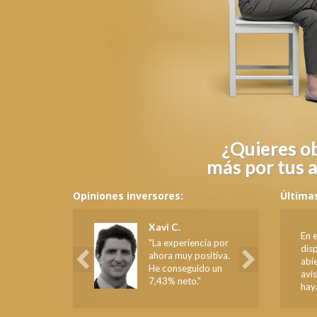
¿Quieres o
más por tus 
Opiniones inversores:
Últimas
Anterior
Siguiente
Xavi C.
En 
"La experiencia por
dis
ahora muy positiva.
abie
He conseguido un
avi
7,43% neto."
hay