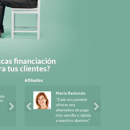
cas financiación
ra tus clientes?
Afiliados
Siguiente
Anterior
Siguiente
María Redondo
ado
"Zank nos permite
es
ofrecer una
s
alternativa de pago
.
más sencilla y rápida
a nuestros alumnos"